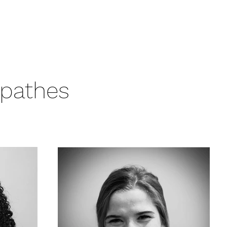
bureau
Contact
opathes