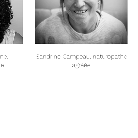
ne,
Sandrine Campeau, naturopathe
ée
agréée
tre prochaine séance dès 