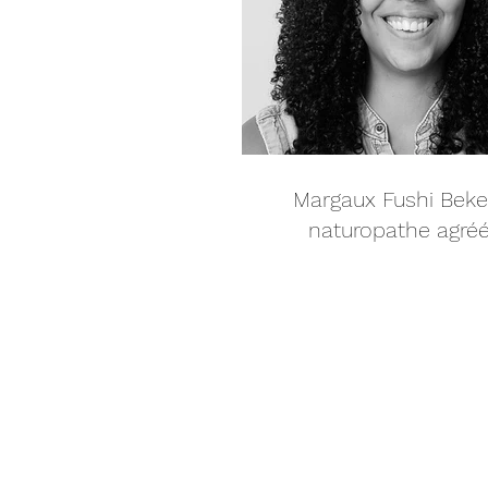
Margaux Fushi Beke
naturopathe agré
Réservez vo