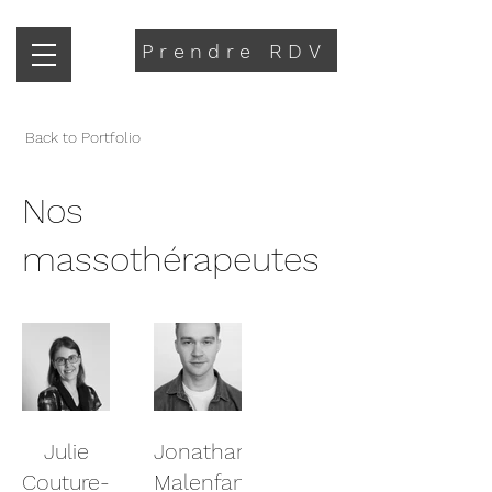
Prendre RDV
Back to Portfolio
Nos
massothérapeutes
Julie
Jonathan
Couture-
Malenfant,